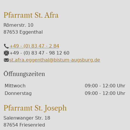
Pfarramt St. Afra
Römerstr. 10
87653 Eggenthal
+49 - (0) 83 47 - 2 84
Telefon
+49 - (0) 83 47 - 98 12 60
Fax
st.afra.eggenthal@bistum-augsburg.de
E-Mail
Öffnungszeiten
Wochentage / Monate
Öffnungszeiten / Hinweise
Mittwoch
09:00 - 12:00 Uhr
Donnerstag
09:00 - 12:00 Uhr
Pfarramt St. Joseph
Salenwanger Str. 18
87654 Friesenried