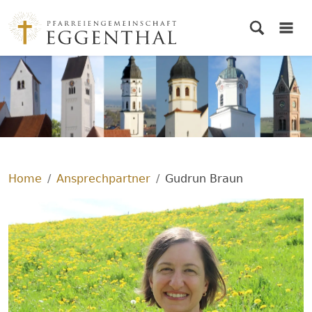
© PG Eggenthal
Home
Ansprechpartner
Gudrun Braun