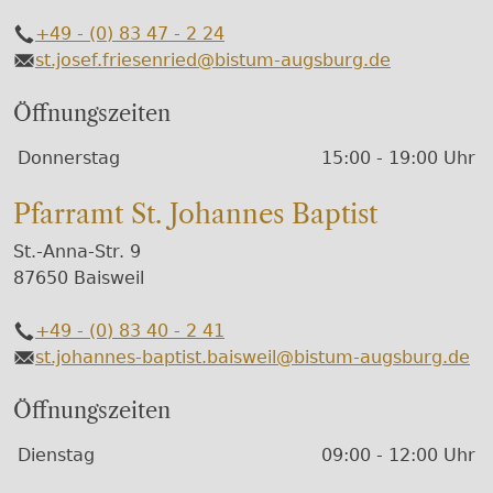
+49 - (0) 83 47 - 2 24
Telefon
st.josef.friesenried@bistum-augsburg.de
E-Mail
Öffnungszeiten
Wochentage / Monate
Öffnungszeiten / Hinweise
Donnerstag
15:00 - 19:00 Uhr
Pfarramt St. Johannes Baptist
St.-Anna-Str. 9
87650 Baisweil
+49 - (0) 83 40 - 2 41
Telefon
st.johannes-baptist.baisweil@bistum-augsburg.de
E-Mail
Öffnungszeiten
Wochentage / Monate
Öffnungszeiten / Hinweise
Dienstag
09:00 - 12:00 Uhr