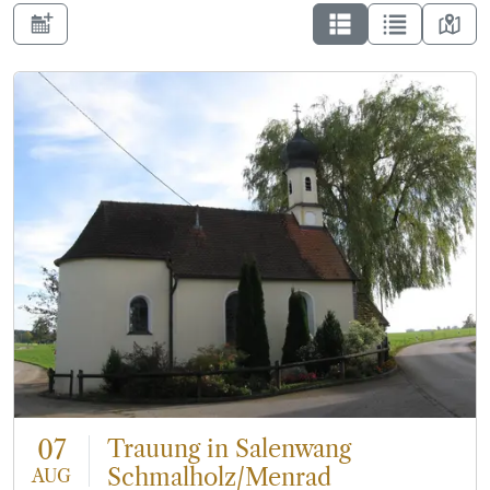
07
Trauung in Salenwang
Schmalholz/Menrad
AUG