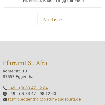
Hl. Messe, Rudolf Lingg mit Eltern
Nächste
Pfarramt St. Afra
Römerstr. 10
87653 Eggenthal
+49 - (0) 83 47 - 2 84
Telefon
+49 - (0) 83 47 - 98 12 60
Fax
st.afra.eggenthal@bistum-augsburg.de
E-Mail