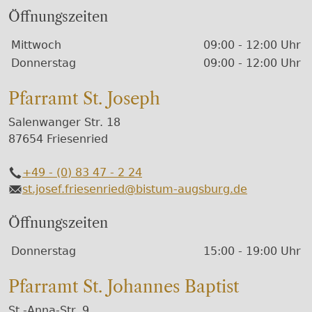
Öffnungszeiten
Wochentage / Monate
Öffnungszeiten / Hinweise
Mittwoch
09:00 - 12:00 Uhr
Donnerstag
09:00 - 12:00 Uhr
Pfarramt St. Joseph
Salenwanger Str. 18
87654 Friesenried
+49 - (0) 83 47 - 2 24
Telefon
st.josef.friesenried@bistum-augsburg.de
E-Mail
Öffnungszeiten
Wochentage / Monate
Öffnungszeiten / Hinweise
Donnerstag
15:00 - 19:00 Uhr
Pfarramt St. Johannes Baptist
St.-Anna-Str. 9