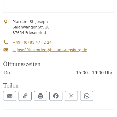
Pfarramt St. Joseph
Salenwanger Str. 18
87654 Friesenried
+49 - (0) 83 47 - 2 24
st.josef.friesenried@bistum-augsburg.de
Öffnungszeiten
Wochentage / Monate
Öffnungszeiten / Hinweise
Do
15:00 - 19:00 Uhr
Teilen