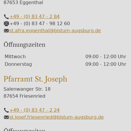
87653 Eggenthal
+49 - (0) 83 47 - 2 84
Telefon
+49 - (0) 83 47 - 98 12 60
Fax
st.afra.eggenthal@bistum-augsburg.de
E-Mail
Öffnungszeiten
Wochentage / Monate
Öffnungszeiten / Hinweise
Mittwoch
09:00 - 12:00 Uhr
Donnerstag
09:00 - 12:00 Uhr
Pfarramt St. Joseph
Salenwanger Str. 18
87654 Friesenried
+49 - (0) 83 47 - 2 24
Telefon
st.josef.friesenried@bistum-augsburg.de
E-Mail