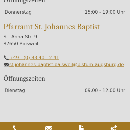
Öffnungszeiten
Wochentage / Monate
Öffnungszeiten / Hinweise
Donnerstag
15:00 - 19:00 Uhr
Pfarramt St. Johannes Baptist
St.-Anna-Str. 9
87650 Baisweil
+49 - (0) 83 40 - 2 41
Telefon
st.johannes-baptist.baisweil@bistum-augsburg.de
E-Mail
Öffnungszeiten
Wochentage / Monate
Öffnungszeiten / Hinweise
Dienstag
09:00 - 12:00 Uhr