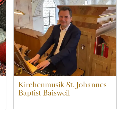
Jahre ein großes Repertoire an
Orchester- und A capella-Messen
erarbeitet. Darüber hinaus veranstaltet
der Chor regelmäßig Konzerte mit
großen Werken der geistlichen
Chormusik (Bach, Mozart, Haydn,
Mendelssohn, Schütz, etc.), auch
außerhalb der eigenen Pfarrei. Neue
singbegeisterte Mitglieder sind jederzeit
willkommen. Probe ist jeden Freitag um
20.00 Uhr.
Kirchenmusik St. Johannes
Baptist Baisweil