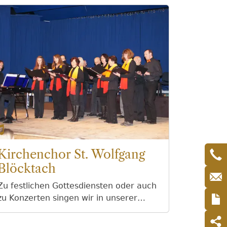
Kirchenchor St. Wolfgang
Blöcktach
Zu festlichen Gottesdiensten oder auch
zu Konzerten singen wir in unserer
Pfarrkirche St. Wolfgang. Unsere
Proben finden immer mittwochs ab 20