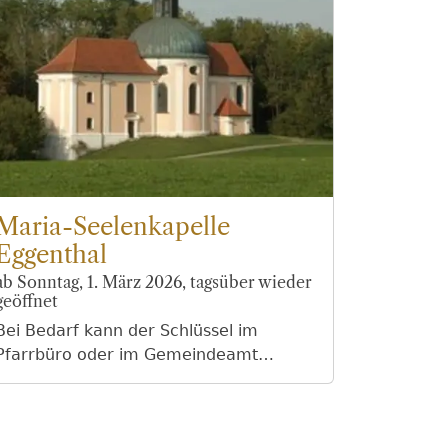
Maria-Seelenkapelle
Eggenthal
ab Sonntag, 1. März 2026, tagsüber wieder
geöffnet
Bei Bedarf kann der Schlüssel im
Pfarrbüro oder im Gemeindeamt
usgeliehen werden. Wir bitten um Ihr
Verständnis und danken herzlich. Ihre
Gemeinde