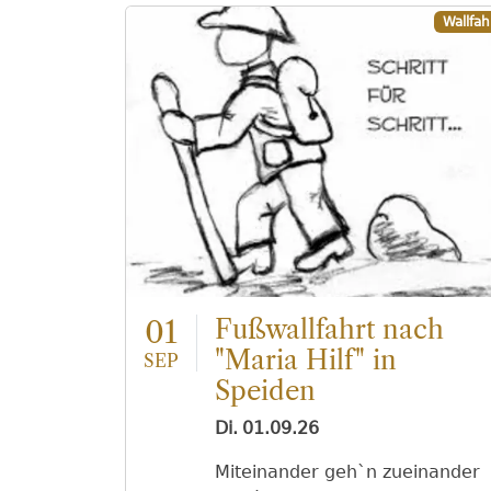
Wallfah
01
Fußwallfahrt nach
"Maria Hilf" in
SEP
Speiden
Di.
01.09.26
Miteinander geh`n zueinander