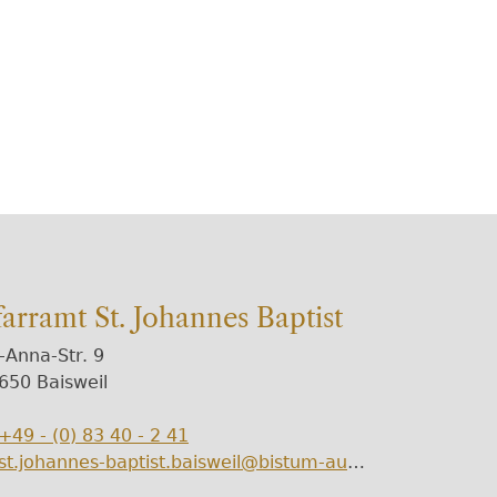
farramt St. Johannes Baptist
.-Anna-Str. 9
650 Baisweil
+49 - (0) 83 40 - 2 41
lefon
st.johannes-baptist.baisweil@bistum-augs
Mail
burg.de