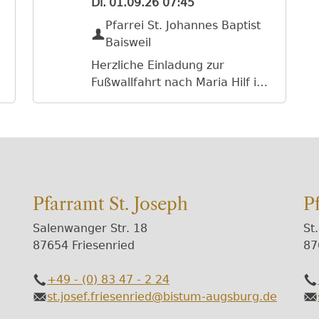
Di.
01.09.26
07:45
Pfarrei St. Johannes Baptist
Baisweil
Herzliche Einladung zur
Fußwallfahrt nach Maria Hilf in
Speiden Termin:
Dienstag, 1. September 2026
Treffpunkt: 07:45 Uhr
Alter Friedhof in Kaufbeuren
Abmarsch: 08:00 Uhr
Marktoberdorf: 12 Uhr Kiosk
Pfarramt St. Joseph
P
am Ettwieser Weiher
Lengenwang: 15 Uhr
Salenwanger Str. 18
St
Gasthaus Adler
87654 Friesenried
87
Seeg: 17 Uhr
Bäckerei Jost Heilige Messe:
+49 - (0) 83 47 - 2 24
Telefon
Te
18:45 Uhr in Speiden Für die
st.josef.friesenried@bistum-augsburg.de
E-Mail
E-
Heimfahrt bitte Jede/r selbst