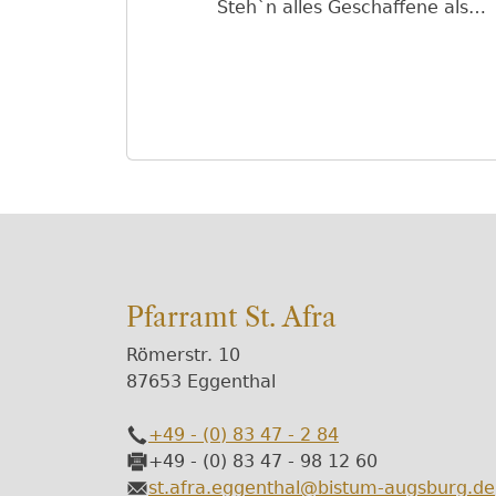
Steh`n alles Geschaffene als
Einheit seh`n…
Pfarramt St. Afra
Römerstr. 10
87653 Eggenthal
+49 - (0) 83 47 - 2 84
Telefon
+49 - (0) 83 47 - 98 12 60
Fax
st.afra.eggenthal@bistum-augsburg.de