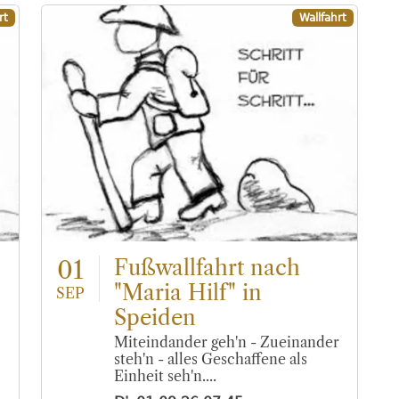
rt
Wallfahrt
01
Fußwallfahrt nach
"Maria Hilf" in
SEP
Speiden
Miteindander geh'n - Zueinander
steh'n - alles Geschaffene als
Einheit seh'n....