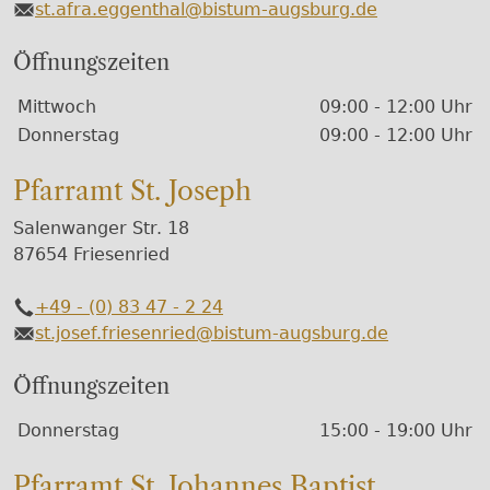
st.afra.eggenthal@bistum-augsburg.de
E-Mail
Öffnungszeiten
Wochentage / Monate
Öffnungszeiten / Hinweise
Mittwoch
09:00 - 12:00 Uhr
Donnerstag
09:00 - 12:00 Uhr
Pfarramt St. Joseph
Salenwanger Str. 18
87654 Friesenried
+49 - (0) 83 47 - 2 24
Telefon
st.josef.friesenried@bistum-augsburg.de
E-Mail
Öffnungszeiten
Wochentage / Monate
Öffnungszeiten / Hinweise
Donnerstag
15:00 - 19:00 Uhr
Pfarramt St. Johannes Baptist