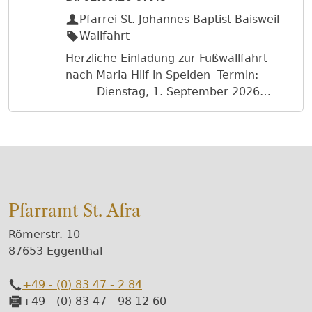
Pfarrei St. Johannes Baptist Baisweil
Wallfahrt
Herzliche Einladung zur Fußwallfahrt
nach Maria Hilf in Speiden Termin:
Dienstag, 1. September 2026
Treffpunkt: 07:45 Uhr Alter
Friedhof in Kaufbeuren
Abmarsch: 08:00 Uhr
Marktoberdorf: 12 Uhr Kiosk am
Ettwieser Weiher Lengenwang: 15
Uhr Gasthaus Adler Seeg:
Pfarramt St. Afra
17 Uhr Bäckerei Jost Heilige Messe:
18:45 Uhr in Speiden Für die Heimfahrt
Römerstr. 10
bitte Jede/r selbst kümmern!
87653 Eggenthal
+49 - (0) 83 47 - 2 84
Telefon
+49 - (0) 83 47 - 98 12 60
Fax