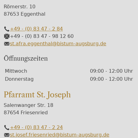
Römerstr. 10
87653 Eggenthal
+49 - (0) 83 47 - 2 84
Telefon
+49 - (0) 83 47 - 98 12 60
Fax
st.afra.eggenthal@bistum-augsburg.de
E-Mail
Öffnungszeiten
Wochentage / Monate
Öffnungszeiten / Hinweise
Mittwoch
09:00 - 12:00 Uhr
Donnerstag
09:00 - 12:00 Uhr
Pfarramt St. Joseph
Salenwanger Str. 18
87654 Friesenried
+49 - (0) 83 47 - 2 24
Telefon
st.josef.friesenried@bistum-augsburg.de
E-Mail