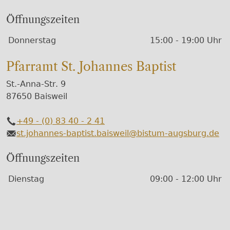
Öffnungszeiten
Wochentage / Monate
Öffnungszeiten / Hinweise
Donnerstag
15:00 - 19:00 Uhr
Pfarramt St. Johannes Baptist
St.-Anna-Str. 9
87650 Baisweil
+49 - (0) 83 40 - 2 41
Telefon
st.johannes-baptist.baisweil@bistum-augsburg.de
E-Mail
Öffnungszeiten
Wochentage / Monate
Öffnungszeiten / Hinweise
Dienstag
09:00 - 12:00 Uhr