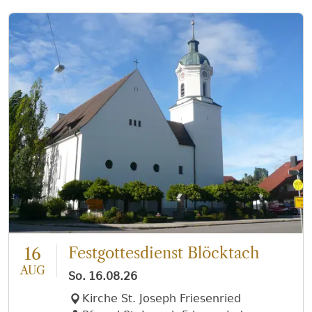
Huber, Martha u. Ludwig Kustermann,
Josef Zech (JaM), Maria u. Wilhelm
Altheimer, Erika Happel
16
Festgottesdienst Blöcktach
AUG
So.
16.08.26
Kirche St. Joseph Friesenried