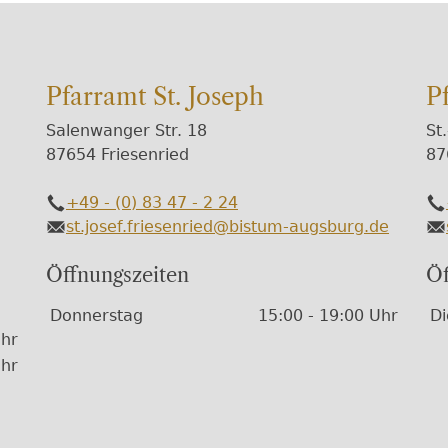
Pfarramt St. Joseph
P
Salenwanger Str. 18
St
87654 Friesenried
87
+49 - (0) 83 47 - 2 24
Telefon
Te
st.josef.friesenried@bistum-augsburg.de
E-Mail
E-
Öffnungszeiten
Öf
Wochentage / Monate
Öffnungszeiten / Hinweise
Wo
Öf
Donnerstag
15:00 - 19:00 Uhr
Di
Uhr
Uhr