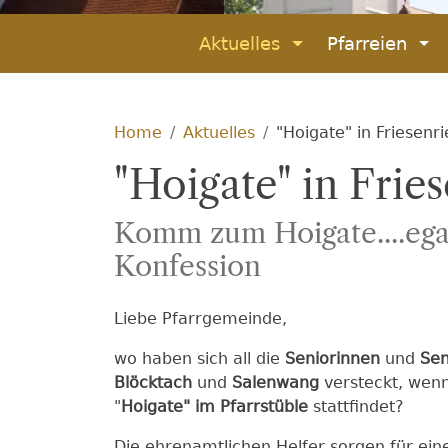
Aktuelles
Pfarreien
Home
Aktuelles
"Hoigate" in Friesenr
"Hoigate" in Frie
Komm zum Hoigate....ega
Konfession
Liebe Pfarrgemeinde,
wo haben sich all die
Seniorinnen
und
Sen
Blöcktach
und
Salenwang
versteckt, wen
"
Hoigate" im Pfarrstüble
stattfindet?
Die ehrenamtlichen Helfer sorgen für e