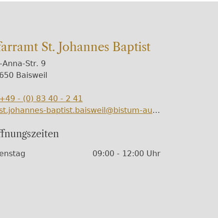
farramt St. Johannes Baptist
.-Anna-Str. 9
650 Baisweil
+49 - (0) 83 40 - 2 41
lefon
st.johannes-baptist.baisweil@bistum-augs
Mail
burg.de
fnungszeiten
chentage / Monate
fnungszeiten / Hinweise
enstag
09:00 - 12:00 Uhr