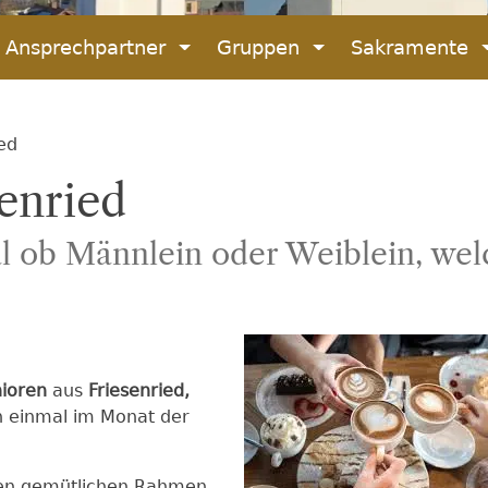
Ansprechpartner
Gruppen
Sakramente
ied
senried
l ob Männlein oder Weiblein, wel
ioren
aus
Friesenried,
n einmal im Monat der
inen gemütlichen Rahmen