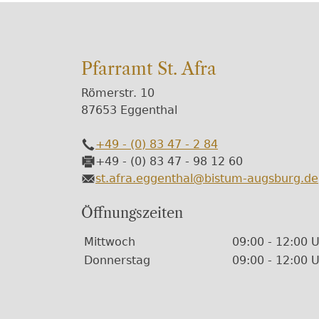
Pfarramt St. Afra
Römerstr. 10
87653 Eggenthal
+49 - (0) 83 47 - 2 84
Telefon
+49 - (0) 83 47 - 98 12 60
Fax
st.afra.eggenthal@bistum-augsburg.de
E-Mail
Öffnungszeiten
Wochentage / Monate
Öffnungszeiten / Hinweise
Mittwoch
09:00 - 12:00 
Donnerstag
09:00 - 12:00 