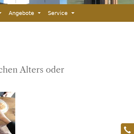
© PG Eggenthal
Angebote
Service
chen Alters oder