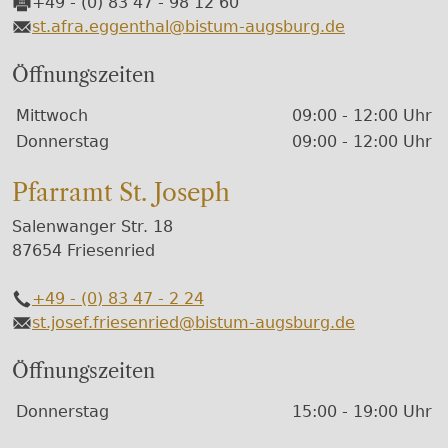
+49 - (0) 83 47 - 98 12 60
Fax
st.afra.eggenthal@bistum-augsburg.de
E-Mail
Öffnungszeiten
Wochentage / Monate
Öffnungszeiten / Hinweise
Mittwoch
09:00 - 12:00 Uhr
Donnerstag
09:00 - 12:00 Uhr
Pfarramt St. Joseph
Salenwanger Str. 18
87654 Friesenried
+49 - (0) 83 47 - 2 24
Telefon
st.josef.friesenried@bistum-augsburg.de
E-Mail
Öffnungszeiten
Wochentage / Monate
Öffnungszeiten / Hinweise
Donnerstag
15:00 - 19:00 Uhr