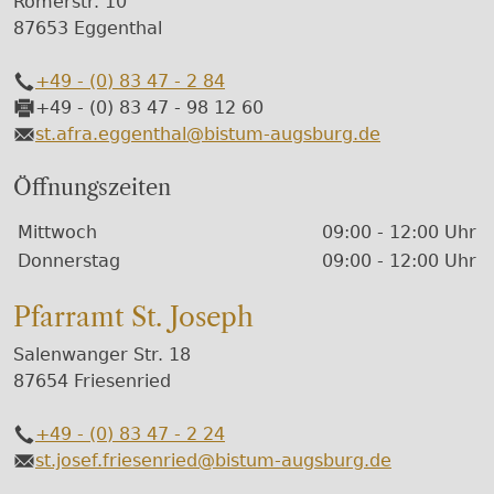
Römerstr. 10
87653 Eggenthal
+49 - (0) 83 47 - 2 84
Telefon
+49 - (0) 83 47 - 98 12 60
Fax
st.afra.eggenthal@bistum-augsburg.de
E-Mail
Öffnungszeiten
Wochentage / Monate
Öffnungszeiten / Hinweise
Mittwoch
09:00 - 12:00 Uhr
Donnerstag
09:00 - 12:00 Uhr
Pfarramt St. Joseph
Salenwanger Str. 18
87654 Friesenried
+49 - (0) 83 47 - 2 24
Telefon
st.josef.friesenried@bistum-augsburg.de
E-Mail