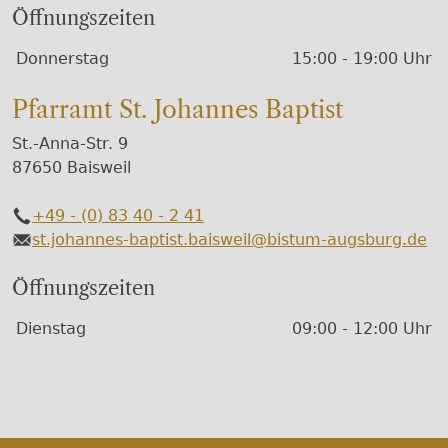
Öffnungszeiten
Wochentage / Monate
Öffnungszeiten / Hinweise
Donnerstag
15:00 - 19:00 Uhr
Pfarramt St. Johannes Baptist
St.-Anna-Str. 9
87650 Baisweil
+49 - (0) 83 40 - 2 41
Telefon
st.johannes-baptist.baisweil@bistum-augsburg.de
E-Mail
Öffnungszeiten
Wochentage / Monate
Öffnungszeiten / Hinweise
Dienstag
09:00 - 12:00 Uhr