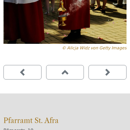
© Alicja Widz von Getty Images
Pfarramt St. Afra