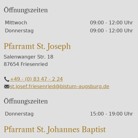
Öffnungszeiten
Wochentage / Monate
Öffnungszeiten / Hinweise
Mittwoch
09:00 - 12:00 Uhr
Donnerstag
09:00 - 12:00 Uhr
Pfarramt St. Joseph
Salenwanger Str. 18
87654 Friesenried
+49 - (0) 83 47 - 2 24
Telefon
st.josef.friesenried@bistum-augsburg.de
E-Mail
Öffnungszeiten
Wochentage / Monate
Öffnungszeiten / Hinweise
Donnerstag
15:00 - 19:00 Uhr
Pfarramt St. Johannes Baptist