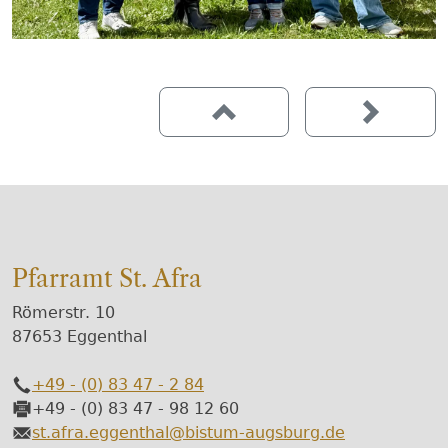
Pfarramt St. Afra
Römerstr. 10
87653 Eggenthal
+49 - (0) 83 47 - 2 84
Telefon
+49 - (0) 83 47 - 98 12 60
Fax
st.afra.eggenthal@bistum-augsburg.de
E-Mail